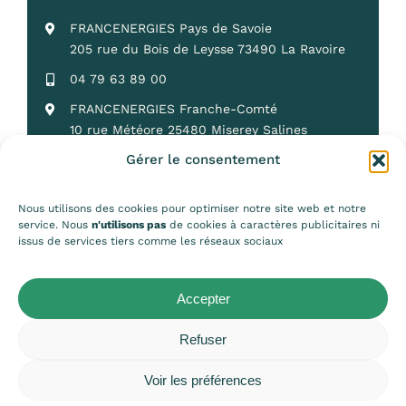
FRANCENERGIES Pays de Savoie
205 rue du Bois de Leysse 73490 La Ravoire
04 79 63 89 00
FRANCENERGIES Franche-Comté
10 rue Météore 25480 Miserey Salines
Gérer le consentement
03 81 50 25 18
Nous utilisons des cookies pour optimiser notre site web et notre
service. Nous
n'utilisons pas
de cookies à caractères publicitaires ni
issus de services tiers comme les réseaux sociaux
© 2026 • Francenergies • Conception :
Cezame Conseil
•
Mentions légales
•
Politique de confidentialité
•
Politique des
Accepter
cookies
Refuser
Voir les préférences