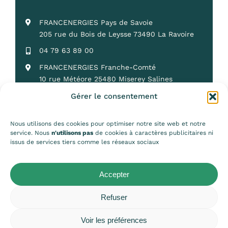
FRANCENERGIES Pays de Savoie
205 rue du Bois de Leysse 73490 La Ravoire
04 79 63 89 00
FRANCENERGIES Franche-Comté
10 rue Météore 25480 Miserey Salines
03 81 50 25 18
Gérer le consentement
Nous utilisons des cookies pour optimiser notre site web et notre
service. Nous
n'utilisons pas
de cookies à caractères publicitaires ni
issus de services tiers comme les réseaux sociaux
© 2026 • Francenergies • Conception :
Cezame Conseil
•
Mentions légales
•
Politique de confidentialité
•
Politique des
Accepter
cookies
Refuser
Voir les préférences