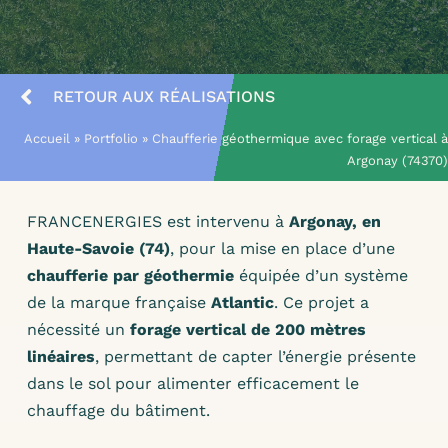
NOS CONSEILS
ESPACE PRO
RETOUR AUX RÉALISATIONS
Accueil
»
Portfolio
»
Chaufferie géothermique avec forage vertical 
CONTACT
Argonay (74370
FRANCENERGIES est intervenu à
Argonay, en
Haute-Savoie (74)
, pour la mise en place d’une
chaufferie par géothermie
équipée d’un système
de la marque française
Atlantic
. Ce projet a
nécessité un
forage vertical de 200 mètres
linéaires
, permettant de capter l’énergie présente
dans le sol pour alimenter efficacement le
chauffage du bâtiment.