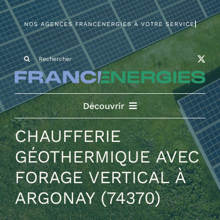
Skip
to
content
Search
for:
Découvrir
CHAUFFERIE
VOS PROJETS
GÉOTHERMIQUE AVEC
RÉALISATIONS
FORAGE VERTICAL À
ARGONAY (74370)
NOTRE MÉTIER